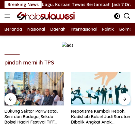
Langsung
Race Kotamobagu, Korban Tewas Bertambah Jadi 7 Orang
Breaking News
ke
konten
Beranda
Nasional
Daerah
Internasional
Politik
Bolmon
pindah memilih TPS
Dukung Sektor Pariwisata,
Nepotisme Kembali Heboh,
Seni dan Budaya, Sekda
Kadishub Bolsel Jadi Sorotan
Bolsel Hadiri Festival TIFF
Dibalik Angkat Anak
Tomohon
Kandung Jadi Honor
“Siluman”