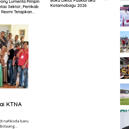
Buka Diklat Paskibraka
Pejab
ony Lumenta Pimpin
Kotamobagu 2026
Keem
ntas Sektor, Pemkab
 Resmi Tetapkan
iaga Darurat Bencana
ai KTNA
an dengan
di nahkoda baru
n Bolaang…