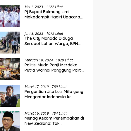
at, Rolling Jabatan
P
Hadiri Rakorwil TPAKD Sulut-
pat di Pemkab Bolmong
L
Gorontalo, Wawali Rendy
Mei 1, 2023
1122 Lihat
Pj Bupati Bolmong Limi
Dorong Inklusi Keuangan dan
Mokodompit Hadiri Upacara
Pembiayaan UMKM
Peringatan Hari Otda ke XXVI
Juni 8, 2023
1072 Lihat
The City Manado Diduga
Serobot Lahan Warga, BPN
Temukan Fakta Mengejutkan
Saat Lakukan Pengukuran
Februari 18, 2024
1029 Lihat
Politisi Muda Panji Merdeka
Putra Warnai Panggung Politik
di Kotamobagu
Maret 17, 2019
789 Lihat
Pergantian Jitu Luis Milla yang
Mengantar Indonesia ke
Semifinal
Maret 16, 2019
784 Lihat
Menag Kecam Penembakan di
New Zealand: Tak
Berperikemanusiaan!