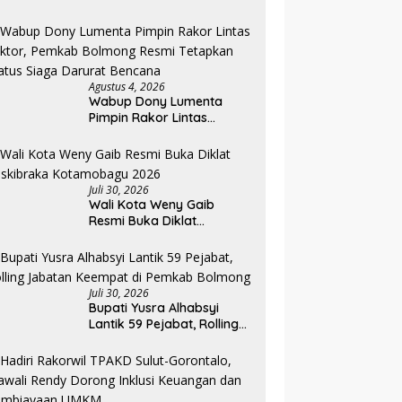
Sorotan Dibalik Angkat
Anak Kandung Jadi Honor
“Siluman”
Agustus 4, 2026
Wabup Dony Lumenta
Pimpin Rakor Lintas
Sektor, Pemkab Bolmong
Resmi Tetapkan Status
Siaga Darurat Bencana
Juli 30, 2026
Wali Kota Weny Gaib
Resmi Buka Diklat
Paskibraka Kotamobagu
2026
Juli 30, 2026
Bupati Yusra Alhabsyi
Lantik 59 Pejabat, Rolling
Jabatan Keempat di
Pemkab Bolmong