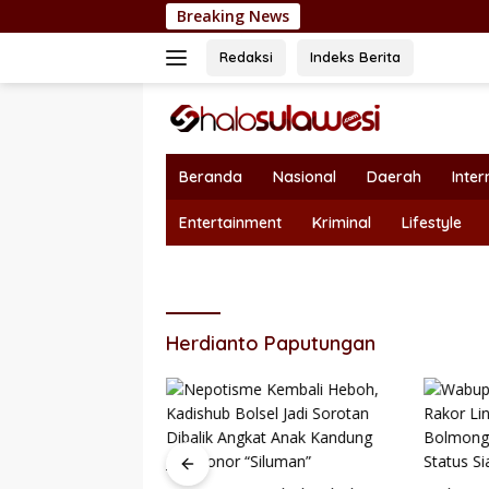
Langsung
Breaking News
Dukung Sektor
ke
konten
Redaksi
Indeks Berita
Beranda
Nasional
Daerah
Inter
Entertainment
Kriminal
Lifestyle
Herdianto Paputungan
r Pariwisata, Seni