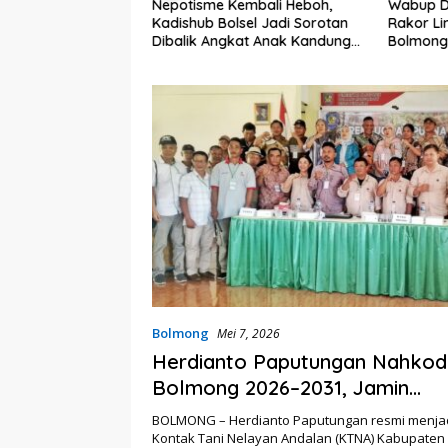
 Sekda Bolsel
Nepotisme Kembali Heboh,
Wabup D
val TIFF Tomohon
Kadishub Bolsel Jadi Sorotan
Rakor Li
Dibalik Angkat Anak Kandung
Bolmong
Jadi Honor “Siluman”
Status S
Bolmong
Mei 7, 2026
Herdianto Paputungan Nahkod
Bolmong 2026–2031, Jamin
Kesejahteraan Lewat Kemitra
BOLMONG – Herdianto Paputungan resmi menja
Pemerintah
Kontak Tani Nelayan Andalan (KTNA) Kabupate