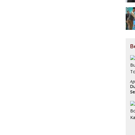
B
Ag
Du
Se