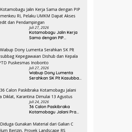
Pada Pembukaan PKA
Angkatan II 2026
Juli 27, 2026
Kotamobagu Jalin Kerja
Sama dengan PIP
Kemenkeu RI, Pelaku UMKM
Dapat Akses Kredit dan
Pendampingan
Juli 27, 2026
Wabup Dony Lumenta
Serahkan SK Plt Kasubbag
Kepegawaian Dishub dan
Kepala UPTD Puskesmas
Inobonto
Juli 24, 2026
36 Calon Paskibraka
Kotamobagu Jalani Pra
Diklat, Karantina Dimulai 13
Agustus