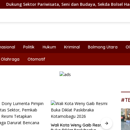
 Pariwisata, Seni dan Budaya, Sekda Bolsel Hadiri Festival TIF
nasional
Politik
Hukum
Kriminal
Bolmong Utara
O
Olahraga
Otomotif
#T
Wali Kota Weny Gaib Resmi
Bupat