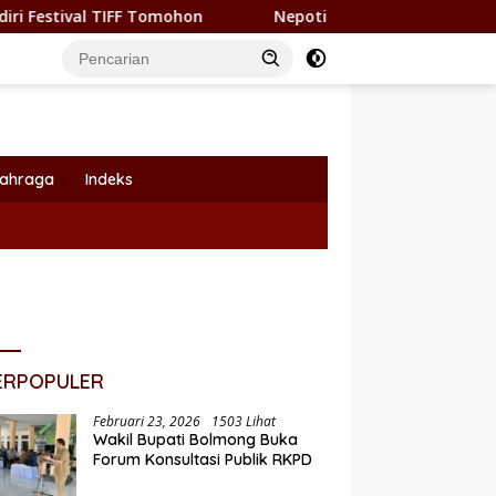
F Tomohon
Nepotisme Kembali Heboh, Kadishub Bolsel J
lahraga
Indeks
ERPOPULER
Februari 23, 2026
1503 Lihat
Wakil Bupati Bolmong Buka
Forum Konsultasi Publik RKPD
i Yusra Alhabsyi Lantik 59
P