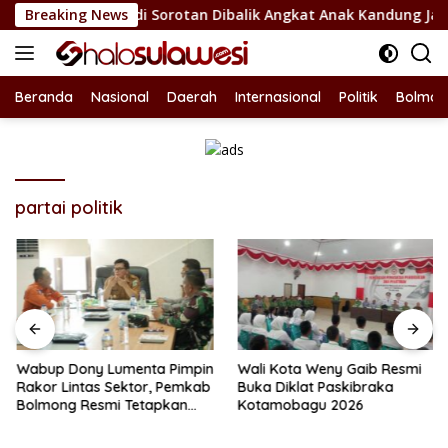
Langsung
b Bolsel Jadi Sorotan Dibalik Angkat Anak Kandung Jadi Honor
Breaking News
ke
konten
Beranda
Nasional
Daerah
Internasional
Politik
Bolmon
partai politik
Wabup Dony Lumenta Pimpin
Wali Kota Weny Gaib Resmi
Rakor Lintas Sektor, Pemkab
Buka Diklat Paskibraka
Bolmong Resmi Tetapkan
Kotamobagu 2026
Status Siaga Darurat
Bencana