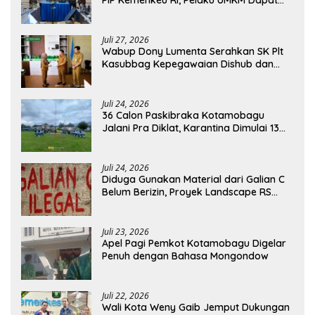
PIP Kemenkeu RI, Pelaku UMKM Dapat
Akses Kredit dan Pendampingan
Juli 27, 2026
Wabup Dony Lumenta Serahkan SK Plt
Kasubbag Kepegawaian Dishub dan
Kepala UPTD Puskesmas Inobonto
Juli 24, 2026
36 Calon Paskibraka Kotamobagu
Jalani Pra Diklat, Karantina Dimulai 13
Agustus
Juli 24, 2026
Diduga Gunakan Material dari Galian C
Belum Berizin, Proyek Landscape RS
Pratama Boltim Disorot
Juli 23, 2026
Apel Pagi Pemkot Kotamobagu Digelar
Penuh dengan Bahasa Mongondow
Juli 22, 2026
Wali Kota Weny Gaib Jemput Dukungan