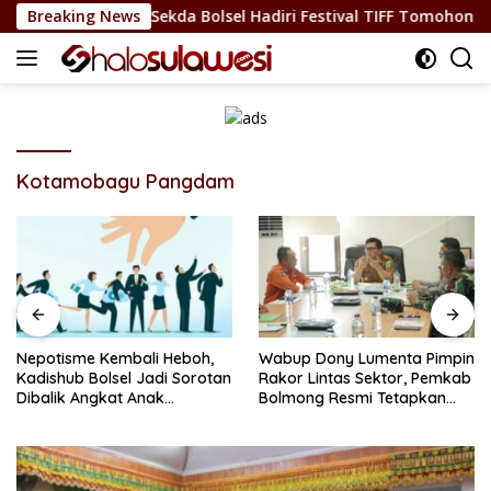
Langsung
an Budaya, Sekda Bolsel Hadiri Festival TIFF Tomohon
Breaking News
N
ke
konten
Kotamobagu Pangdam
Nepotisme Kembali Heboh,
Wabup Dony Lumenta Pimpin
Kadishub Bolsel Jadi Sorotan
Rakor Lintas Sektor, Pemkab
Dibalik Angkat Anak
Bolmong Resmi Tetapkan
Kandung Jadi Honor
Status Siaga Darurat
“Siluman”
Bencana