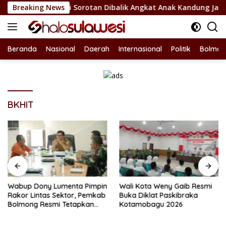
Langsung
Bolsel Jadi Sorotan Dibalik Angkat Anak Kandung Jadi Honor “
Breaking News
ke
konten
Beranda
Nasional
Daerah
Internasional
Politik
Bolmon
BKHIT
Wabup Dony Lumenta Pimpin
Wali Kota Weny Gaib Resmi
Rakor Lintas Sektor, Pemkab
Buka Diklat Paskibraka
Bolmong Resmi Tetapkan
Kotamobagu 2026
Status Siaga Darurat
Bencana