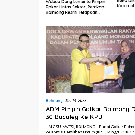
Buka Dik
embali Heboh,
Wabup Dony Lumenta Pimpin
Kotamob
lsel Jadi Sorotan
Rakor Lintas Sektor, Pemkab
kat Anak Kandung
Bolmong Resmi Tetapkan
“Siluman”
Status Siaga Darurat Bencana
Bolmong
Mei 14, 2023
ADM Pimpin Golkar Bolmong D
30 Bacaleg Ke KPU
HALOSULAWESI, BOLMONG – Partai Golkar Bolm
ke Komisi Pemilihan Umum (KPU), Minggu (14/05/2