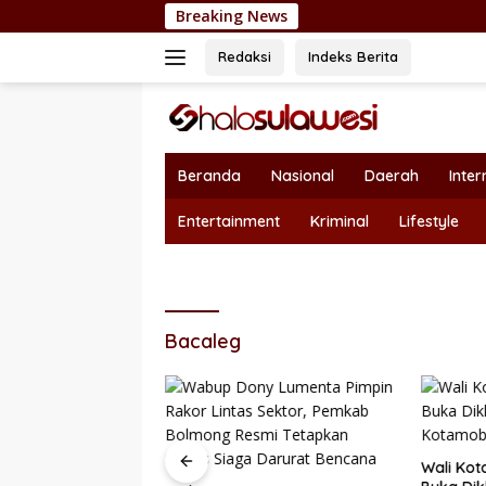
Langsung
Breaking News
Nepotisme Kem
ke
konten
Redaksi
Indeks Berita
Beranda
Nasional
Daerah
Inter
Entertainment
Kriminal
Lifestyle
Bacaleg
Wali Kot