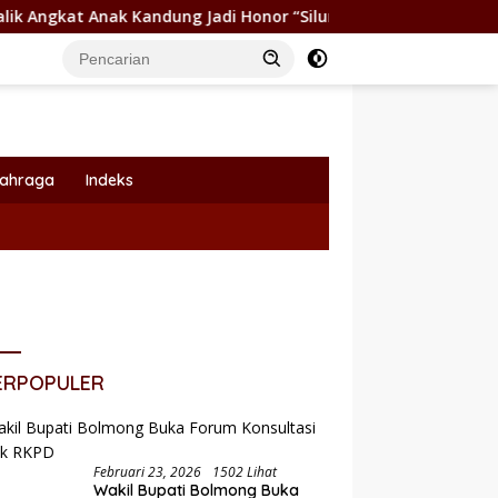
 Kandung Jadi Honor “Siluman”
Wabup Dony Lumenta Pi
lahraga
Indeks
ERPOPULER
Februari 23, 2026
1502 Lihat
Pemkot Kotamobagu Dukung
Wakil Bupati Bolmong Buka