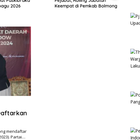
lat Paskibraka
Pejabat, Rolling Jabatan
Hadir
agu 2026
Keempat di Pemkab Bolmong
Goron
Doron
Pemb
aftarkan
ong mendaftar
023). Partai…