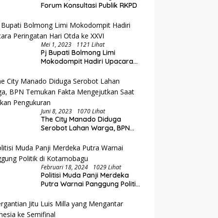
Perluasan Akses Keuangan
i Rakorwil TPAKD Sulut-
E
Forum Konsultasi Publik RKPD
Lewat Rakorwil TPAKD
talo, Wawali Rendy
P
g Inklusi Keuangan dan
O
iayaan UMKM
K
Mei 1, 2023
1121 Lihat
Pj Bupati Bolmong Limi
Mokodompit Hadiri Upacara
Peringatan Hari Otda ke XXVI
Juni 8, 2023
1070 Lihat
The City Manado Diduga
Serobot Lahan Warga, BPN
Temukan Fakta Mengejutkan
Saat Lakukan Pengukuran
Februari 18, 2024
1029 Lihat
Politisi Muda Panji Merdeka
Putra Warnai Panggung Politik
di Kotamobagu