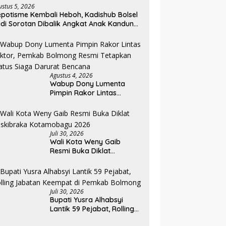
ustus 5, 2026
potisme Kembali Heboh, Kadishub Bolsel
di Sorotan Dibalik Angkat Anak Kandung
di Honor “Siluman”
Agustus 4, 2026
Wabup Dony Lumenta
Pimpin Rakor Lintas
Sektor, Pemkab Bolmong
Resmi Tetapkan Status
Siaga Darurat Bencana
Juli 30, 2026
Wali Kota Weny Gaib
Resmi Buka Diklat
Paskibraka Kotamobagu
2026
Juli 30, 2026
Bupati Yusra Alhabsyi
Lantik 59 Pejabat, Rolling
Jabatan Keempat di