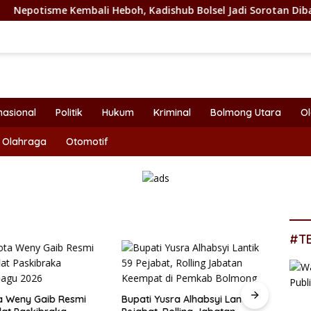
bali Heboh, Kadishub Bolsel Jadi Sorotan Dibalik Angkat Anak
nasional
Politik
Hukum
Kriminal
Bolmong Utara
O
Olahraga
Otomotif
#T
a Weny Gaib Resmi
Bupati Yusra Alhabsyi Lantik 59