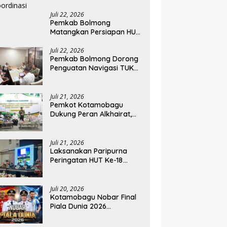
Juli 22, 2026
Pemkab Bolmong
Matangkan Persiapan HUT
ke-81 RI, Seluruh OPD
Diminta Perkuat
Juli 22, 2026
Pemkab Bolmong Dorong
Koordinasi
Penguatan Navigasi TUKS
Lewat Audiensi dengan
Dirjen Perhubungan Laut
Juli 21, 2026
Pemkot Kotamobagu
Dukung Peran Alkhairat,
Pengurus Komda dan WIA
Resmi Dilantik
Juli 21, 2026
Laksanakan Paripurna
Peringatan HUT Ke-18
Kabupaten Bolsel, Ketua
DPRD Tegaskan
Kolaborasi Demi
Juli 20, 2026
Kemajuan
Kotamobagu Nobar Final
Piala Dunia 2026
Berlangsung Meriah, Wali
Kota Apresiasi Antusiasme