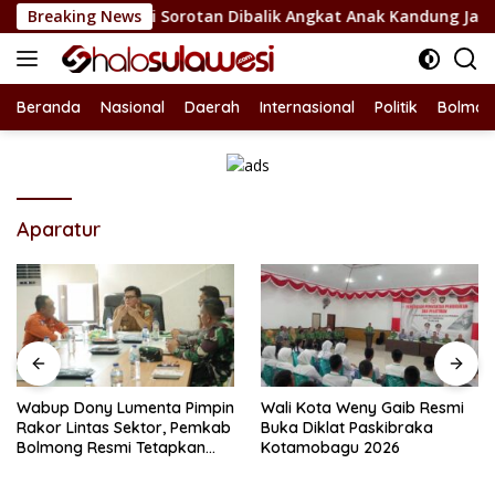
Langsung
 Bolsel Jadi Sorotan Dibalik Angkat Anak Kandung Jadi Honor 
Breaking News
ke
konten
Beranda
Nasional
Daerah
Internasional
Politik
Bolmon
Aparatur
Wabup Dony Lumenta Pimpin
Wali Kota Weny Gaib Resmi
Rakor Lintas Sektor, Pemkab
Buka Diklat Paskibraka
Bolmong Resmi Tetapkan
Kotamobagu 2026
Status Siaga Darurat
Bencana