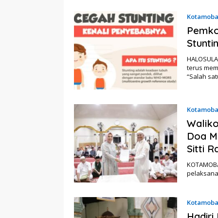
Kotamob
Pemko
Stunti
HALOSULAW
terus mem
“Salah sa
Kotamob
Waliko
Doa Mi
Sitti 
KOTAMOBAG
pelaksana
Kotamob
Hadiri