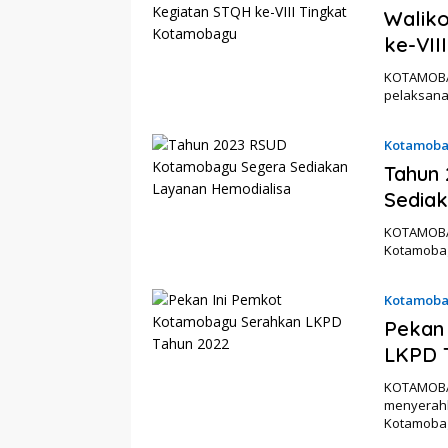
Waliko
ke-VII
KOTAMOBAG
pelaksanaa
Kotamob
Tahun
Sediak
KOTAMOBAG
Kotamobag
Kotamob
Pekan
LKPD 
KOTAMOBAG
menyerahk
Kotamoba