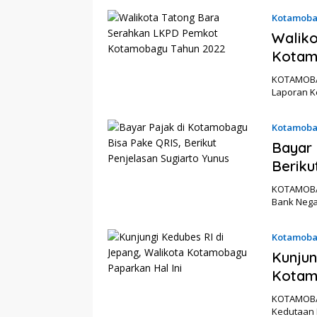
Kotamob
Walik
Kotam
KOTAMOBAG
Laporan K
Kotamob
Bayar 
Beriku
KOTAMOBA
Bank Nega
Kotamob
Kunjun
Kotam
KOTAMOBAG
Kedutaan B