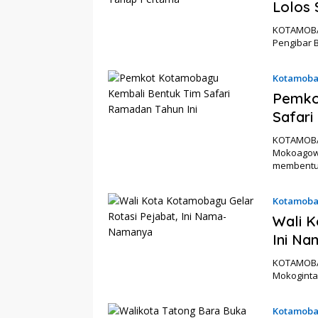
Lolos 
KOTAMOBAG
Pengibar 
Kotamob
Pemko
Safari
KOTAMOBA
Mokoagow
membent
Kotamob
Wali K
Ini N
KOTAMOBAG
Mokoginta
Kotamob