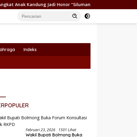
ng Jadi Honor “Siluman”
Wabup Dony Lumenta Pimpin R
lahraga
Indeks
ERPOPULER
Februari 23, 2026
1501 Lihat
Wakil Bupati Bolmong Buka