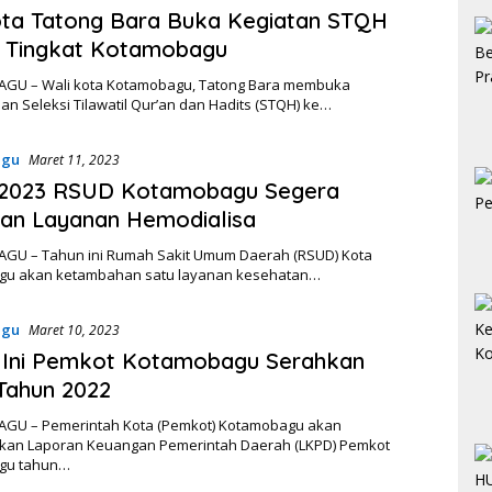
ta Tatong Bara Buka Kegiatan STQH
I Tingkat Kotamobagu
U – Wali kota Kotamobagu, Tatong Bara membuka
n Seleksi Tilawatil Qur’an dan Hadits (STQH) ke…
agu
Maret 11, 2023
 2023 RSUD Kotamobagu Segera
an Layanan Hemodialisa
U – Tahun ini Rumah Sakit Umum Daerah (RSUD) Kota
u akan ketambahan satu layanan kesehatan…
agu
Maret 10, 2023
 Ini Pemkot Kotamobagu Serahkan
Tahun 2022
U – Pemerintah Kota (Pemkot) Kotamobagu akan
an Laporan Keuangan Pemerintah Daerah (LKPD) Pemkot
gu tahun…