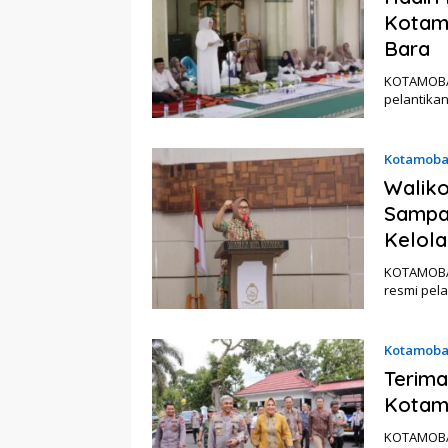
Kotamo
Bara
KOTAMOBAG
pelantika
Kotamob
Walik
Sampai
Kelol
KOTAMOBAG
resmi pel
Kotamob
Terima
Kotamo
KOTAMOBAG