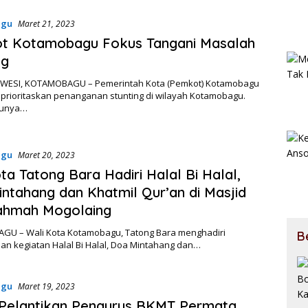
agu
Maret 21, 2023
t Kotamobagu Fokus Tangani Masalah
ng
ESI, KOTAMOBAGU – Pemerintah Kota (Pemkot) Kotamobagu
prioritaskan penanganan stunting di wilayah Kotamobagu.
tunya…
agu
Maret 20, 2023
ta Tatong Bara Hadiri Halal Bi Halal,
ntahang dan Khatmil Qur’an di Masjid
Rahmah Mogolaing
U – Wali Kota Kotamobagu, Tatong Bara menghadiri
B
an kegiatan Halal Bi Halal, Doa Mintahang dan…
agu
Maret 19, 2023
 Pelantikan Pengurus BKMT Permata