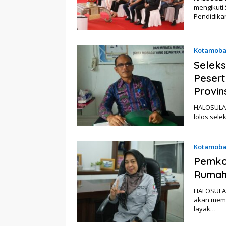
mengikuti
Pendidik
Kotamob
Seleks
Pesert
Provin
HALOSULAW
lolos sel
Kotamob
Pemko
Rumah
HALOSULAW
akan memb
layak…