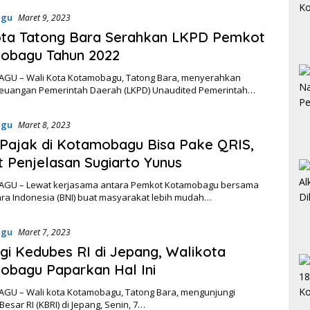
agu
Maret 9, 2023
ota Tatong Bara Serahkan LKPD Pemkot
obagu Tahun 2022
U – Wali Kota Kotamobagu, Tatong Bara, menyerahkan
euangan Pemerintah Daerah (LKPD) Unaudited Pemerintah…
agu
Maret 8, 2023
Pajak di Kotamobagu Bisa Pake QRIS,
t Penjelasan Sugiarto Yunus
GU – Lewat kerjasama antara Pemkot Kotamobagu bersama
ra Indonesia (BNI) buat masyarakat lebih mudah…
agu
Maret 7, 2023
gi Kedubes RI di Jepang, Walikota
obagu Paparkan Hal Ini
U – Wali kota Kotamobagu, Tatong Bara, mengunjungi
esar RI (KBRI) di Jepang, Senin, 7…