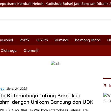
eboh, Kadishub Bolsel Jadi Sorotan Dibalik Angkat Anak Kandu
nasional
Politik
Hukum
Kriminal
Bolmong Utara
O
Olahraga
Otomotif
#T
agu
Maret 24, 2023
ta Kotamobagu Tatong Bara Ikuti
urahmi dengan Unikom Bandung dan UDK
ESI, kOTAMOBAGU – Wali kota Kotamobagu, Tatong Bara