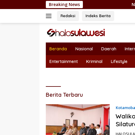
Langsung
Breaking News
Nepotisme Kembali H
ke
konten
Redaksi
Indeks Berita
Beranda
Nasional
Daerah
Inter
Entertainment
Kriminal
Lifestyle
halosulawesi
Berita Terbaru
Kotamob
Waliko
Silat
HALOSULAW