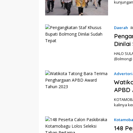
kunjungan 
Daerah
M
Penga
Dinila
HALO SULA
(Bolmong)
Advertori
Watiko
APBD 
KOTAMOBAG
kalinya k
Kotamob
148 Pe