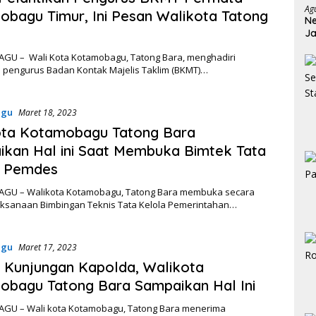
Ag
bagu Timur, Ini Pesan Walikota Tatong
Ne
Ja
Ja
U – Wali Kota Kotamobagu, Tatong Bara, menghadiri
n pengurus Badan Kontak Majelis Taklim (BKMT)…
agu
Maret 18, 2023
ota Kotamobagu Tatong Bara
kan Hal ini Saat Membuka Bimtek Tata
a Pemdes
U – Walikota Kotamobagu, Tatong Bara membuka secara
aksanaan Bimbingan Teknis Tata Kelola Pemerintahan…
agu
Maret 17, 2023
 Kunjungan Kapolda, Walikota
bagu Tatong Bara Sampaikan Hal Ini
U – Wali kota Kotamobagu, Tatong Bara menerima