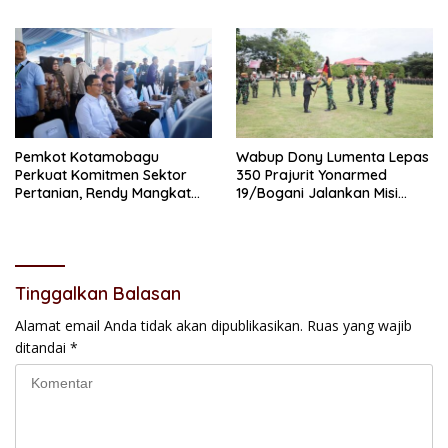
dan Perluas Digitalisasi
Prioritas
Pemkot Kotamobagu
Wabup Dony Lumenta Lepas
Perkuat Komitmen Sektor
350 Prajurit Yonarmed
Pertanian, Rendy Mangkat
19/Bogani Jalankan Misi
Hadiri PENAS XVII di
Pengamanan Perbatasan RI-
Gorontalo
Malaysia
Tinggalkan Balasan
Alamat email Anda tidak akan dipublikasikan.
Ruas yang wajib
ditandai
*