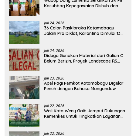
Wabup Dony Lumenta Serahkan SK Plt
Kasubbag Kepegawaian Dishub dan
Kepala UPTD Puskesmas Inobonto
Juli 24, 2026
36 Calon Paskibraka Kotamobagu
Jalani Pra Diklat, Karantina Dimulai 13
Agustus
Juli 24, 2026
Diduga Gunakan Material dari Galian C
Belum Berizin, Proyek Landscape RS
Pratama Boltim Disorot
Juli 23, 2026
Apel Pagi Pemkot Kotamobagu Digelar
Penuh dengan Bahasa Mongondow
Juli 22, 2026
Wali Kota Weny Gaib Jemput Dukungan
Kemenkes untuk Tingkatkan Layanan
RSUD Kotamobagu
Juli 22, 2026