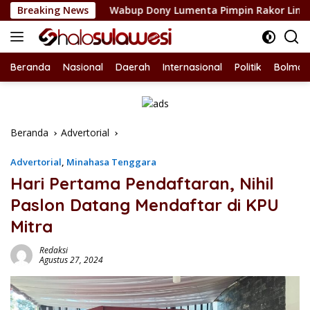
Langsung
Breaking News
Wabup Dony Lumenta Pimpin Rakor Lintas Sektor, Pemka
ke
konten
Beranda
Nasional
Daerah
Internasional
Politik
Bolmon
Beranda
Advertorial
Advertorial
,
Minahasa Tenggara
Hari Pertama Pendaftaran, Nihil
Paslon Datang Mendaftar di KPU
Mitra
Redaksi
Agustus 27, 2024