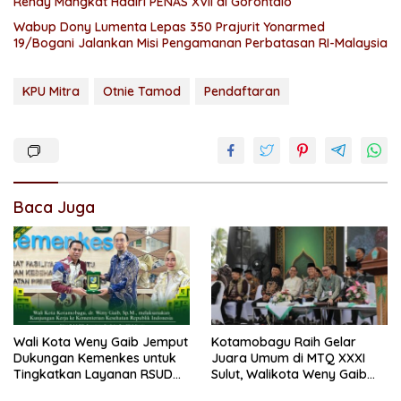
Rendy Mangkat Hadiri PENAS XVII di Gorontalo
Wabup Dony Lumenta Lepas 350 Prajurit Yonarmed
19/Bogani Jalankan Misi Pengamanan Perbatasan RI-Malaysia
KPU Mitra
Otnie Tamod
Pendaftaran
Baca Juga
Wali Kota Weny Gaib Jemput
Kotamobagu Raih Gelar
Dukungan Kemenkes untuk
Juara Umum di MTQ XXXI
Tingkatkan Layanan RSUD
Sulut, Walikota Weny Gaib
Kotamobagu
Ungkap Hal Ini