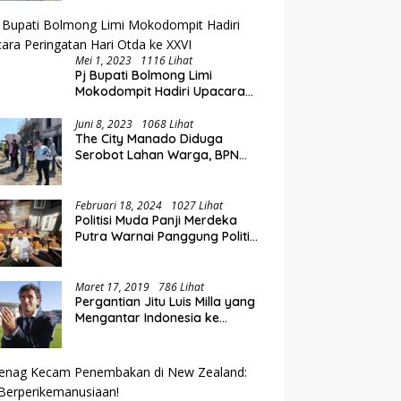
erda LPJ APBD Tahun
P
Hadiri Rakorwil TPAKD Sulut-
aran 2025
L
Gorontalo, Wawali Rendy
Dorong Inklusi Keuangan dan
Pembiayaan UMKM
Mei 1, 2023
1116 Lihat
Pj Bupati Bolmong Limi
Mokodompit Hadiri Upacara
Peringatan Hari Otda ke XXVI
Juni 8, 2023
1068 Lihat
The City Manado Diduga
Serobot Lahan Warga, BPN
Temukan Fakta Mengejutkan
Saat Lakukan Pengukuran
Februari 18, 2024
1027 Lihat
Politisi Muda Panji Merdeka
Putra Warnai Panggung Politik
di Kotamobagu
Maret 17, 2019
786 Lihat
Pergantian Jitu Luis Milla yang
Mengantar Indonesia ke
Semifinal