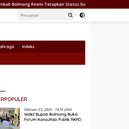
g Resmi Tetapkan Status Siaga Darurat Bencana
DPRD
lahraga
Indeks
ERPOPULER
Februari 23, 2026
1479 Lihat
Wakil Bupati Bolmong Buka
Forum Konsultasi Publik RKPD
 Bolmong Tetapkan
P