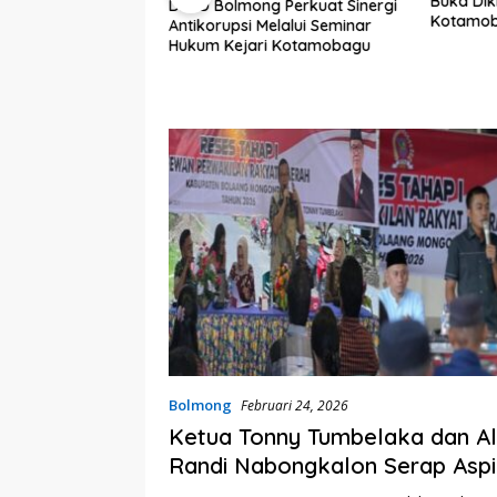
Buka Dik
DPRD Bolmong Perkuat Sinergi
Kotamob
Antikorupsi Melalui Seminar
 Lumenta Pimpin
Hukum Kejari Kotamobagu
s Sektor, Pemkab
smi Tetapkan
a Darurat Bencana
Bolmong
Februari 24, 2026
Ketua Tonny Tumbelaka dan A
Randi Nabongkalon Serap Aspi
Masyarakat di Reses Tahap I