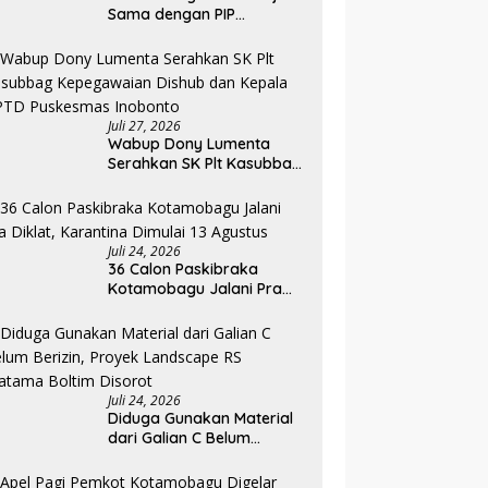
Sama dengan PIP
Kemenkeu RI, Pelaku UMKM
Dapat Akses Kredit dan
Pendampingan
Juli 27, 2026
Wabup Dony Lumenta
Serahkan SK Plt Kasubbag
Kepegawaian Dishub dan
Kepala UPTD Puskesmas
Inobonto
Juli 24, 2026
36 Calon Paskibraka
Kotamobagu Jalani Pra
Diklat, Karantina Dimulai 13
Agustus
Juli 24, 2026
Diduga Gunakan Material
dari Galian C Belum
Berizin, Proyek Landscape
RS Pratama Boltim Disorot