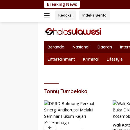
Langsung
Breaking News
Wa
ke
konten
Redaksi
Indeks Berita
Beranda
Nasional
Daerah
Inter
Entertainment
Kriminal
Lifestyle
Tonny Tumbelaka
Wali Kot