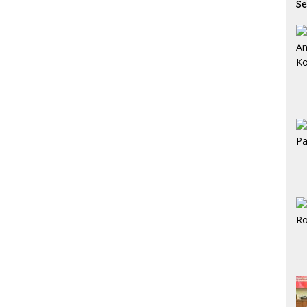
Se
St