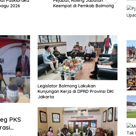
lat Paskibraka
Pejabat, Rolling Jabatan
Ranp
agu 2026
Keempat di Pemkab Bolmong
Angg
Legislator Bolmong Lakukan
Kunjungan Kerja di DPRD Provinsi DKI
Jakarta
leg PKS
rasi