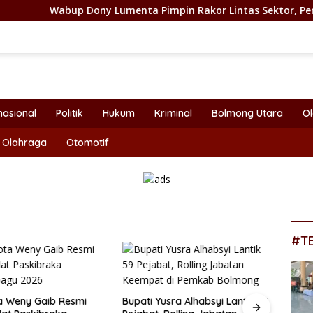
bup Dony Lumenta Pimpin Rakor Lintas Sektor, Pemkab Bolmon
nasional
Politik
Hukum
Kriminal
Bolmong Utara
O
Olahraga
Otomotif
#T
a Weny Gaib Resmi
Bupati Yusra Alhabsyi Lantik 59
DPRD