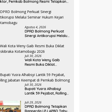
ktor, Pemkab Bolmong Resmi Tetapkan
atus Siaga Darurat Bencana
Agustus 4, 2026
DPRD Bolmong Perkuat
Sinergi Antikorupsi Melalui
Seminar Hukum Kejari
Kotamobagu
Juli 30, 2026
Wali Kota Weny Gaib
Resmi Buka Diklat
Paskibraka Kotamobagu
2026
Juli 30, 2026
Bupati Yusra Alhabsyi
Lantik 59 Pejabat, Rolling
Jabatan Keempat di
Pemkab Bolmong
Juli 29, 2026
DPRD Bolmong Tetapkan
Ranperda LPJ APBD Tahun