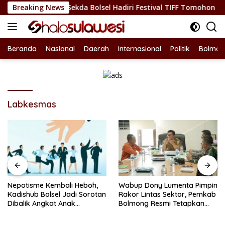
Langsung
an Budaya, Sekda Bolsel Hadiri Festival TIFF Tomohon
Breaking News
N
ke
konten
Beranda
Nasional
Daerah
Internasional
Politik
Bolmon
Labkesmas
Nepotisme Kembali Heboh,
Wabup Dony Lumenta Pimpin
Kadishub Bolsel Jadi Sorotan
Rakor Lintas Sektor, Pemkab
Dibalik Angkat Anak
Bolmong Resmi Tetapkan
Kandung Jadi Honor
Status Siaga Darurat
“Siluman”
Bencana