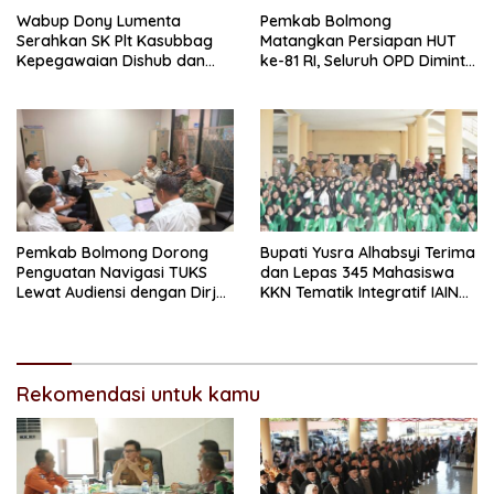
Wabup Dony Lumenta
Pemkab Bolmong
Serahkan SK Plt Kasubbag
Matangkan Persiapan HUT
Kepegawaian Dishub dan
ke-81 RI, Seluruh OPD Diminta
Kepala UPTD Puskesmas
Perkuat Koordinasi
Inobonto
Pemkab Bolmong Dorong
Bupati Yusra Alhabsyi Terima
Penguatan Navigasi TUKS
dan Lepas 345 Mahasiswa
Lewat Audiensi dengan Dirjen
KKN Tematik Integratif IAIN
Perhubungan Laut
Manado di Bolmong
Rekomendasi untuk kamu