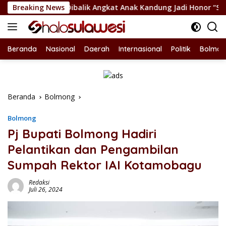
Langsung
n Dibalik Angkat Anak Kandung Jadi Honor “Siluman”
Breaking News
W
ke
konten
Beranda
Nasional
Daerah
Internasional
Politik
Bolmon
Beranda
Bolmong
Bolmong
Pj Bupati Bolmong Hadiri
Pelantikan dan Pengambilan
Sumpah Rektor IAI Kotamobagu
Redaksi
Juli 26, 2024