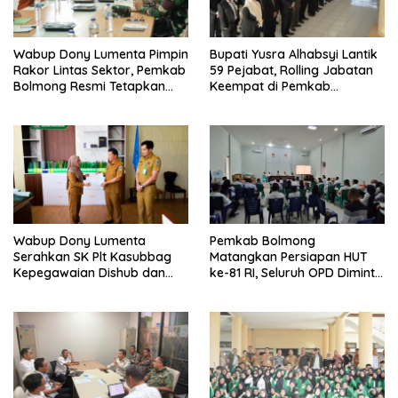
Wabup Dony Lumenta Pimpin
Bupati Yusra Alhabsyi Lantik
Rakor Lintas Sektor, Pemkab
59 Pejabat, Rolling Jabatan
Bolmong Resmi Tetapkan
Keempat di Pemkab
Status Siaga Darurat
Bolmong
Bencana
Wabup Dony Lumenta
Pemkab Bolmong
Serahkan SK Plt Kasubbag
Matangkan Persiapan HUT
Kepegawaian Dishub dan
ke-81 RI, Seluruh OPD Diminta
Kepala UPTD Puskesmas
Perkuat Koordinasi
Inobonto