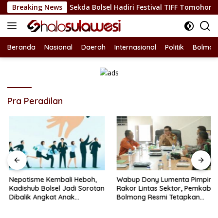
Langsung
an Budaya, Sekda Bolsel Hadiri Festival TIFF Tomohon
Breaking News
N
ke
konten
Beranda
Nasional
Daerah
Internasional
Politik
Bolmon
Pra Peradilan
Nepotisme Kembali Heboh,
Wabup Dony Lumenta Pimpin
Kadishub Bolsel Jadi Sorotan
Rakor Lintas Sektor, Pemkab
Dibalik Angkat Anak
Bolmong Resmi Tetapkan
Kandung Jadi Honor
Status Siaga Darurat
“Siluman”
Bencana