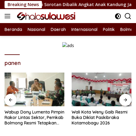
Langsung
 Bolsel Jadi Sorotan Dibalik Angkat Anak Kandung Jadi Honor 
Breaking News
ke
konten
Beranda
Nasional
Daerah
Internasional
Politik
Bolmon
panen
Wabup Dony Lumenta Pimpin
Wali Kota Weny Gaib Resmi
Rakor Lintas Sektor, Pemkab
Buka Diklat Paskibraka
Bolmong Resmi Tetapkan
Kotamobagu 2026
Status Siaga Darurat
Bencana