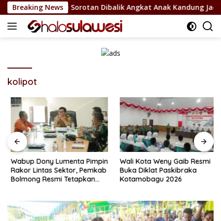
Langsung
 Bolsel Jadi Sorotan Dibalik Angkat Anak Kandung Jadi Honor 
Breaking News
ke
konten
kolipot
Wabup Dony Lumenta Pimpin
Wali Kota Weny Gaib Resmi
Rakor Lintas Sektor, Pemkab
Buka Diklat Paskibraka
Bolmong Resmi Tetapkan
Kotamobagu 2026
Status Siaga Darurat
Bencana