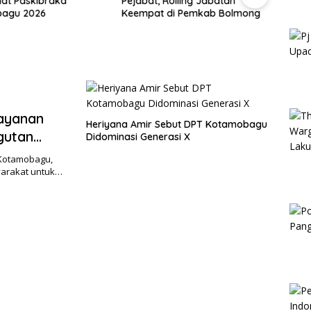
lat Paskibraka
Pejabat, Rolling Jabatan
Hadir
agu 2026
Keempat di Pemkab Bolmong
Goron
Doron
Pemb
ayanan
Heriyana Amir Sebut DPT Kotamobagu
gutan
Didominasi Generasi X
Kotamobagu,
yarakat untuk…