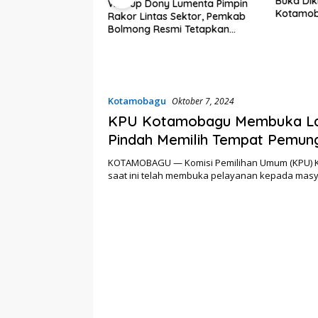
Buka Dik
Wabup Dony Lumenta Pimpin
Kotamob
Rakor Lintas Sektor, Pemkab
embali Heboh,
Bolmong Resmi Tetapkan
lsel Jadi Sorotan
Status Siaga Darurat Bencana
kat Anak Kandung
“Siluman”
Kotamobagu
Oktober 7, 2024
KPU Kotamobagu Membuka L
Pindah Memilih Tempat Pemun
Suara
KOTAMOBAGU — Komisi Pemilihan Umum (KPU) 
saat ini telah membuka pelayanan kepada mas