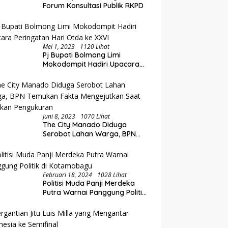
Perluasan Akses Keuangan
i Rakorwil TPAKD Sulut-
E
Forum Konsultasi Publik RKPD
Lewat Rakorwil TPAKD
talo, Wawali Rendy
P
g Inklusi Keuangan dan
O
iayaan UMKM
K
Mei 1, 2023
1120 Lihat
Pj Bupati Bolmong Limi
Mokodompit Hadiri Upacara
Peringatan Hari Otda ke XXVI
Juni 8, 2023
1070 Lihat
The City Manado Diduga
Serobot Lahan Warga, BPN
Temukan Fakta Mengejutkan
Saat Lakukan Pengukuran
Februari 18, 2024
1028 Lihat
Politisi Muda Panji Merdeka
Putra Warnai Panggung Politik
di Kotamobagu