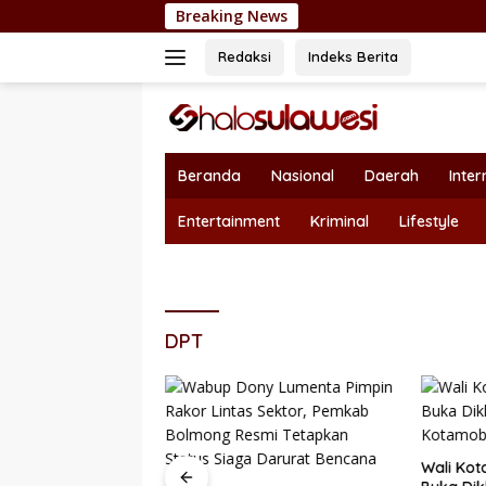
Langsung
Breaking News
Nepotisme Kem
ke
konten
Redaksi
Indeks Berita
Beranda
Nasional
Daerah
Inter
Entertainment
Kriminal
Lifestyle
DPT
Wali Kot