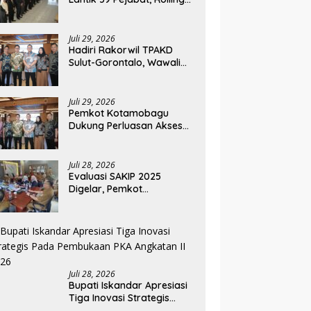
Jabatan Keempat di
Pemkab Bolmong
Juli 29, 2026
Hadiri Rakorwil TPAKD
Sulut-Gorontalo, Wawali
Rendy Dorong Inklusi
Keuangan dan
Pembiayaan UMKM
Juli 29, 2026
Pemkot Kotamobagu
Dukung Perluasan Akses
Keuangan Lewat Rakorwil
TPAKD
Juli 28, 2026
Evaluasi SAKIP 2025
Digelar, Pemkot
Kotamobagu Optimistis
Tingkatkan Tata Kelola
Pemerintahan
Juli 28, 2026
Bupati Iskandar Apresiasi
Tiga Inovasi Strategis
Pada Pembukaan PKA