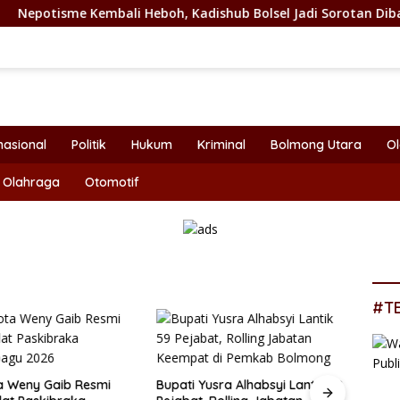
bali Heboh, Kadishub Bolsel Jadi Sorotan Dibalik Angkat Anak
nasional
Politik
Hukum
Kriminal
Bolmong Utara
O
Olahraga
Otomotif
#T
a Weny Gaib Resmi
Bupati Yusra Alhabsyi Lantik 59