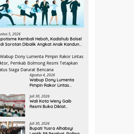
ustus 5, 2026
potisme Kembali Heboh, Kadishub Bolsel
di Sorotan Dibalik Angkat Anak Kandung
di Honor “Siluman”
Agustus 4, 2026
Wabup Dony Lumenta
Pimpin Rakor Lintas
Sektor, Pemkab Bolmong
Resmi Tetapkan Status
Juli 30, 2026
Wali Kota Weny Gaib
Siaga Darurat Bencana
Resmi Buka Diklat
Paskibraka Kotamobagu
2026
Juli 30, 2026
Bupati Yusra Alhabsyi
Lantik 59 Pejabat, Rolling