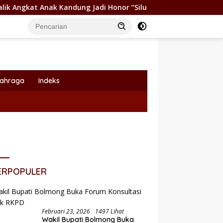
 Kandung Jadi Honor “Siluman”
Wabup Dony Lumenta Pi
lahraga
Indeks
ERPOPULER
Februari 23, 2026
1497 Lihat
Pemkot Kotamobagu Dukung
Wakil Bupati Bolmong Buka