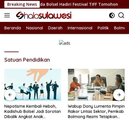
Langsung
n Budaya, Sekda Bolsel Hadiri Festival TIFF Tomohon
Breaking News
Ne
ke
konten
Beranda
Nasional
Daerah
Internasional
Politik
Bolmon
Satuan Pendidikan
Nepotisme Kembali Heboh,
Wabup Dony Lumenta Pimpin
Kadishub Bolsel Jadi Sorotan
Rakor Lintas Sektor, Pemkab
Dibalik Angkat Anak
Bolmong Resmi Tetapkan
Kandung Jadi Honor
Status Siaga Darurat
“Siluman”
Bencana