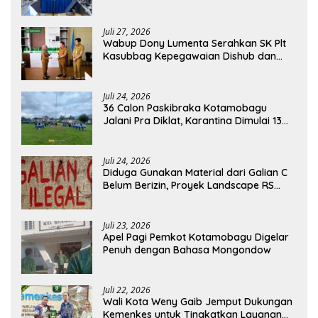
Akses Kredit dan Pendampingan
Juli 27, 2026
Wabup Dony Lumenta Serahkan SK Plt
Kasubbag Kepegawaian Dishub dan
Kepala UPTD Puskesmas Inobonto
Juli 24, 2026
36 Calon Paskibraka Kotamobagu
Jalani Pra Diklat, Karantina Dimulai 13
Agustus
Juli 24, 2026
Diduga Gunakan Material dari Galian C
Belum Berizin, Proyek Landscape RS
Pratama Boltim Disorot
Juli 23, 2026
Apel Pagi Pemkot Kotamobagu Digelar
Penuh dengan Bahasa Mongondow
Juli 22, 2026
Wali Kota Weny Gaib Jemput Dukungan
Kemenkes untuk Tingkatkan Layanan