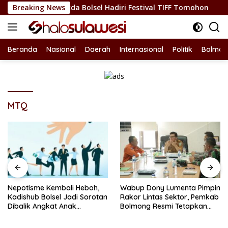
Langsung
daya, Sekda Bolsel Hadiri Festival TIFF Tomohon
Breaking News
Nepot
ke
konten
Beranda
Nasional
Daerah
Internasional
Politik
Bolmon
MTQ
Nepotisme Kembali Heboh,
Wabup Dony Lumenta Pimpin
Kadishub Bolsel Jadi Sorotan
Rakor Lintas Sektor, Pemkab
Dibalik Angkat Anak
Bolmong Resmi Tetapkan
Kandung Jadi Honor
Status Siaga Darurat
“Siluman”
Bencana