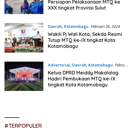
Persiapan Pelaksanaan MTQ ke
XXX tingkat Provinsi Sulut
Daerah
,
Kotamobagu
Februari 26, 2024
Wakili Pj Wali Kota, Sekda Resmi
Tutup MTQ ke-IX tingkat Kota
Kotamobagu
Advertorial
,
Daerah
,
Kotamobagu
Februari
23, 2024
Ketua DPRD Meiddy Makalalag
Hadiri Pembukaan MTQ ke-IX
tingkat Kota Kotamobagu
#TERPOPULER