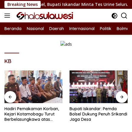
Langsung
am Di Bolsel, Bupati Iskandar Minta Tes Urine Seluruh Pejab
Breaking News
ke
konten
Beranda
Nasional
Daerah
Internasional
Politik
Bolmon
KB
Hadiri Pemakaman Korban,
Bupati Iskandar: Pemda
Kejari Kotamobagu Turut
Bolsel Dukung Penuh Srikandi
Berbelasungkawa atas
Jaga Desa
Tragedi Drag Race di Upai