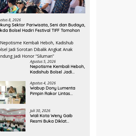
ustus 8, 2026
kung Sektor Pariwisata, Seni dan Budaya,
kda Bolsel Hadiri Festival TIFF Tomohon
Agustus 5, 2026
Nepotisme Kembali Heboh,
Kadishub Bolsel Jadi
Sorotan Dibalik Angkat
Anak Kandung Jadi Honor
Agustus 4, 2026
Wabup Dony Lumenta
“Siluman”
Pimpin Rakor Lintas
Sektor, Pemkab Bolmong
Resmi Tetapkan Status
Siaga Darurat Bencana
Juli 30, 2026
Wali Kota Weny Gaib
Resmi Buka Diklat
Paskibraka Kotamobagu
2026