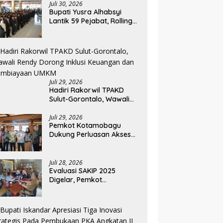
Juli 30, 2026
Bupati Yusra Alhabsyi
Lantik 59 Pejabat, Rolling
Jabatan Keempat di
Pemkab Bolmong
Juli 29, 2026
Hadiri Rakorwil TPAKD
Sulut-Gorontalo, Wawali
Rendy Dorong Inklusi
Keuangan dan
Juli 29, 2026
Pemkot Kotamobagu
Pembiayaan UMKM
Dukung Perluasan Akses
Keuangan Lewat Rakorwil
TPAKD
Juli 28, 2026
Evaluasi SAKIP 2025
Digelar, Pemkot
Kotamobagu Optimistis
Tingkatkan Tata Kelola
Pemerintahan