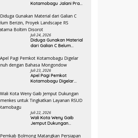
Kotamobagu Jalani Pra
Diklat, Karantina Dimulai 13
Agustus
Juli 24, 2026
Diduga Gunakan Material
dari Galian C Belum
Berizin, Proyek Landscape
RS Pratama Boltim Disorot
Juli 23, 2026
Apel Pagi Pemkot
Kotamobagu Digelar
Penuh dengan Bahasa
Mongondow
Juli 22, 2026
Wali Kota Weny Gaib
Jemput Dukungan
Kemenkes untuk
Tingkatkan Layanan RSUD