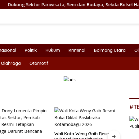
r Pariwisata, Seni dan Budaya, Sekda Bolsel Hadiri Festival TI
nasional
Politik
Hukum
Kriminal
Bolmong Utara
O
Olahraga
Otomotif
#T
Wali Kota Weny Gaib Resmi
Bupat