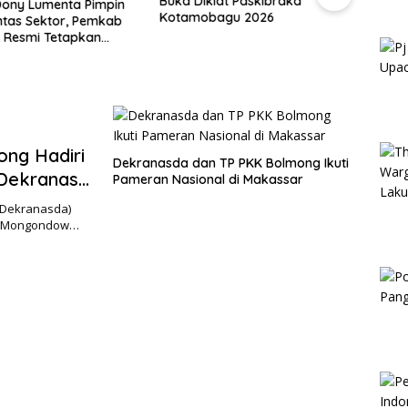
Buka Diklat Paskibraka
Pejab
ony Lumenta Pimpin
Kotamobagu 2026
Keem
ntas Sektor, Pemkab
 Resmi Tetapkan
iaga Darurat Bencana
ng Hadiri
Dekranasda dan TP PKK Bolmong Ikuti
Dekranas
Pameran Nasional di Makassar
(Dekranasda)
ng Mongondow…