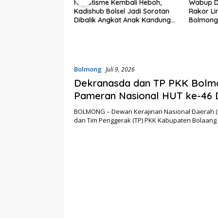
Nepotisme Kembali Heboh,
Wabup D
Kadishub Bolsel Jadi Sorotan
Rakor Li
r Pariwisata, Seni
Dibalik Angkat Anak Kandung
Bolmong
 Sekda Bolsel
Jadi Honor “Siluman”
Status S
val TIFF Tomohon
Bolmong
Juli 9, 2026
Dekranasda dan TP PKK Bolmo
Pameran Nasional HUT ke-46 
dan HKG PKK di Makassar
BOLMONG – Dewan Kerajinan Nasional Daerah 
dan Tim Penggerak (TP) PKK Kabupaten Bolaa