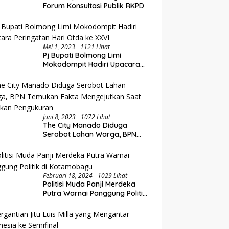
at, Rolling Jabatan
P
Hadiri Rakorwil TPAKD Sulut-
Forum Konsultasi Publik RKPD
pat di Pemkab Bolmong
L
Gorontalo, Wawali Rendy
Dorong Inklusi Keuangan dan
Pembiayaan UMKM
Mei 1, 2023
1121 Lihat
Pj Bupati Bolmong Limi
Mokodompit Hadiri Upacara
Peringatan Hari Otda ke XXVI
Juni 8, 2023
1072 Lihat
The City Manado Diduga
Serobot Lahan Warga, BPN
Temukan Fakta Mengejutkan
Saat Lakukan Pengukuran
Februari 18, 2024
1029 Lihat
Politisi Muda Panji Merdeka
Putra Warnai Panggung Politik
di Kotamobagu