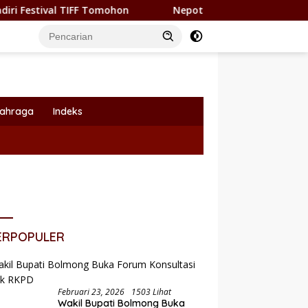
FF Tomohon
Nepotisme Kembali Heboh, Kadishub Bolsel 
lahraga
Indeks
ERPOPULER
Februari 23, 2026
1503 Lihat
i Yusra Alhabsyi Lantik 59
P
Wakil Bupati Bolmong Buka