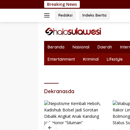
Langsung
Breaking News
Dukung Sekto
ke
konten
Redaksi
Indeks Berita
Beranda
Nasional
Daerah
Inter
Entertainment
Kriminal
Lifestyle
Dekranasda